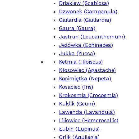
Driakiew (Scabiosa)
Dzwonek (Campanula)
Gailardia (Gaillardia)
Actaea simplex
Gaura (Gaura)
′Atropurpureum′
Jastrun (Leucanthemum)
Jeżówka (Echinacea)
Jukka (Yucca)
Ketmia (Hibiscus)
Agapanthus
Kłosowiec (Agastache)
′African Queen′
Kocimiętka (Nepeta)
Kosaciec (Iris)
Krokosmia (Crocosmia)
Kuklik (Geum)
Lawenda (Lavandula)
Agapanthus
′Purple Cloud′
Liliowiec (Hemerocallis)
Łubin (Lupinus)
Orlik (Aquilegia)