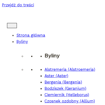
Przejdź do treści
Strona główna
Byliny
Abeliophyllum distichum
Byliny
Alstremeria (Alstroemeria)
Aster (Aster)
Bergenia (Bergenia)
Achillea millefolium
′Paprica′
Bodziszek (Geranium)
Ciemiernik (Helleborus)
Czosnek ozdobny (Allium)