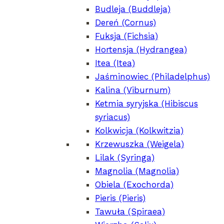
Budleja (Buddleja)
Dereń (Cornus)
e-mail:
clematis1@clematis.com.pl
Fuksja (Fichsia)
Hortensja (Hydrangea)
Pruszków,
Polska
Itea (Itea)
Jaśminowiec (Philadelphus)
Jak pakujemy?
Kalina (Viburnum)
Nasze produkty
Ketmia syryjska (Hibiscus
O nas
syriacus)
Kontakt
Kolkwicja (Kolkwitzia)
Krzewuszka (Weigela)
Lilak (Syringa)
Magnolia (Magnolia)
Obiela (Exochorda)
Pieris (Pieris)
Tawuła (Spiraea)
Pliki cookie
Polityka prywatności