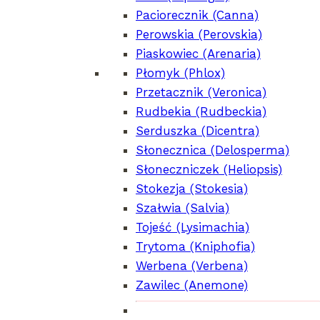
Paciorecznik (Canna)
Perowskia (Perovskia)
Piaskowiec (Arenaria)
Płomyk (Phlox)
Agapanthus
Przetacznik (Veronica)
PBR
Double Diamond
′Rfdd′
Rudbekia (Rudbeckia)
Serduszka (Dicentra)
Słonecznica (Delosperma)
Słoneczniczek (Heliopsis)
Agastache
Stokezja (Stokesia)
′Blue Fortune′
Szałwia (Salvia)
Tojeść (Lysimachia)
Trytoma (Kniphofia)
Werbena (Verbena)
Zawilec (Anemone)