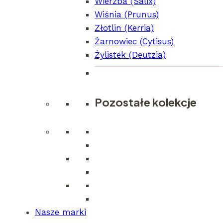
Wierzba (Salix)
Wiśnia (Prunus)
© 2026
Clematis Źródło Dobrych Pnączy
Złotlin (Kerria)
Żarnowiec (Cytisus)
Żylistek (Deutzia)
Clematis Źródło Dobrych Pnączy
Pozostałe kolekcje
Szukaj:
Nasze marki