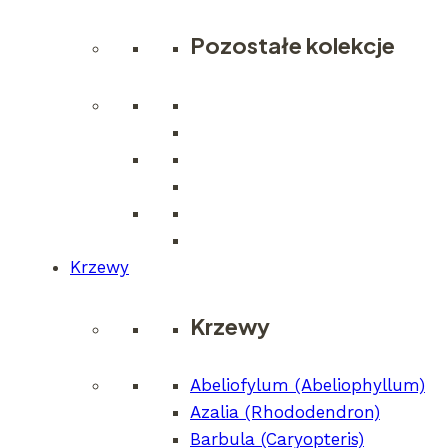
Agastache
PBR
Beelicious® Pink
'Agapk′
Pozostałe kolekcje
1
2
3
4
…
65
Krzewy
66
67
Krzewy
→
Abeliofylum (Abeliophyllum)
Azalia (Rhododendron)
Barbula (Caryopteris)