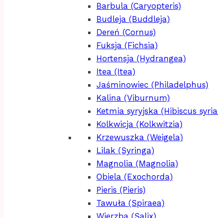
Barbula (Caryopteris)
Budleja (Buddleja)
Dereń (Cornus)
Fuksja (Fichsia)
Hortensja (Hydrangea)
Itea (Itea)
Jaśminowiec (Philadelphus)
Kalina (Viburnum)
Ketmia syryjska (Hibiscus syria
Kolkwicja (Kolkwitzia)
Krzewuszka (Weigela)
Lilak (Syringa)
Magnolia (Magnolia)
Obiela (Exochorda)
Pieris (Pieris)
Tawuła (Spiraea)
Wierzba (Salix)