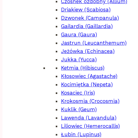
Czosnek ozdobny (Allium)
Driakiew (Scabiosa)
Dzwonek (Campanula)
Gailardia (Gaillardia)
Gaura (Gaura)
Jastrun (Leucanthemum)
Jeżówka (Echinacea)
Jukka (Yucca)
Ketmia (Hibiscus)
Kłosowiec (Agastache)
Kocimiętka (Nepeta)
Kosaciec (Iris)
Krokosmia (Crocosmia)
Kuklik (Geum)
Lawenda (Lavandula)
Liliowiec (Hemerocallis)
Łubin (Lupinus)