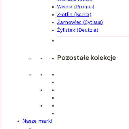
Wiśnia (Prunus)
Złotlin (Kerria)
Żarnowiec (Cytisus)
Żylistek (Deutzia)
Pozostałe kolekcje
Nasze marki