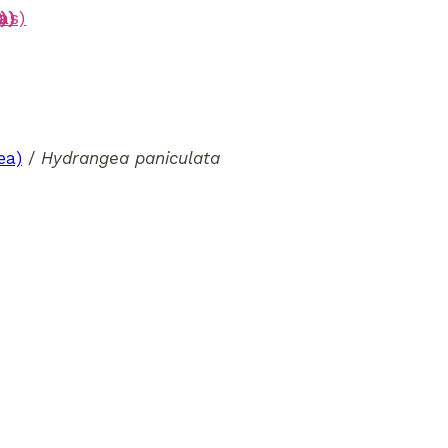
a)
)
a)
us)
)
)
)
ea)
/
Hydrangea paniculata