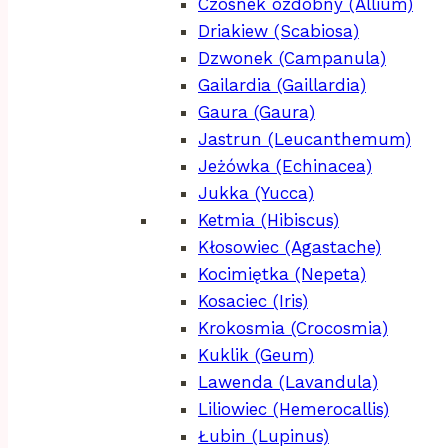
Czosnek ozdobny (Allium)
Driakiew (Scabiosa)
Dzwonek (Campanula)
Gailardia (Gaillardia)
Gaura (Gaura)
Jastrun (Leucanthemum)
Jeżówka (Echinacea)
Jukka (Yucca)
Ketmia (Hibiscus)
Kłosowiec (Agastache)
Kocimiętka (Nepeta)
Kosaciec (Iris)
Krokosmia (Crocosmia)
Kuklik (Geum)
Lawenda (Lavandula)
Liliowiec (Hemerocallis)
Łubin (Lupinus)