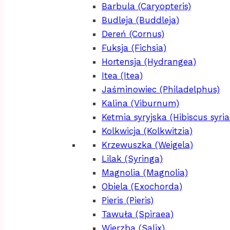
Barbula (Caryopteris)
Budleja (Buddleja)
Dereń (Cornus)
Fuksja (Fichsia)
Hortensja (Hydrangea)
Itea (Itea)
Jaśminowiec (Philadelphus)
Kalina (Viburnum)
Ketmia syryjska (Hibiscus syria
Kolkwicja (Kolkwitzia)
Krzewuszka (Weigela)
Lilak (Syringa)
Magnolia (Magnolia)
Obiela (Exochorda)
Pieris (Pieris)
Tawuła (Spiraea)
Wierzba (Salix)