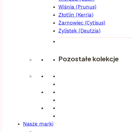
Wiśnia (Prunus)
Złotlin (Kerria)
Żarnowiec (Cytisus)
Żylistek (Deutzia)
Pozostałe kolekcje
Nasze marki