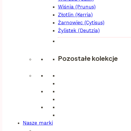
Wiśnia (Prunus)
Złotlin (Kerria)
Żarnowiec (Cytisus)
Żylistek (Deutzia)
Pozostałe kolekcje
Nasze marki