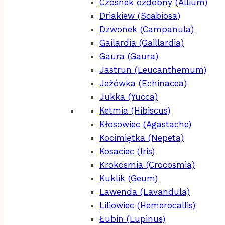
Czosnek ozdobny (Allium)
Driakiew (Scabiosa)
Dzwonek (Campanula)
Gailardia (Gaillardia)
Gaura (Gaura)
Jastrun (Leucanthemum)
Jeżówka (Echinacea)
Jukka (Yucca)
Ketmia (Hibiscus)
Kłosowiec (Agastache)
Kocimiętka (Nepeta)
Kosaciec (Iris)
Krokosmia (Crocosmia)
Kuklik (Geum)
Lawenda (Lavandula)
Liliowiec (Hemerocallis)
Łubin (Lupinus)