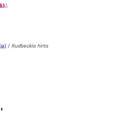
a)
)
a)
us)
)
)
)
ia)
/
Rudbeckia hirta
′