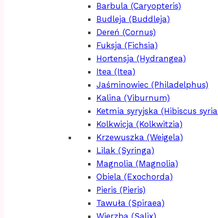
Barbula (Caryopteris)
Budleja (Buddleja)
Dereń (Cornus)
Fuksja (Fichsia)
Hortensja (Hydrangea)
Itea (Itea)
Jaśminowiec (Philadelphus)
Kalina (Viburnum)
Ketmia syryjska (Hibiscus syria
Kolkwicja (Kolkwitzia)
Krzewuszka (Weigela)
Lilak (Syringa)
Magnolia (Magnolia)
Obiela (Exochorda)
Pieris (Pieris)
Tawuła (Spiraea)
Wierzba (Salix)